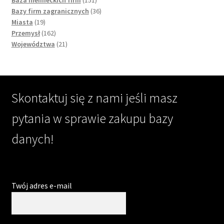
products
36
Bazy firm zagranicznych
36
19
products
Miasta
19
products
162
Przemysł
162
products
21
Województwa
21
products
Skontaktuj się z nami jeśli masz
pytania w sprawie zakupu bazy
danych!
Twój adres e-mail