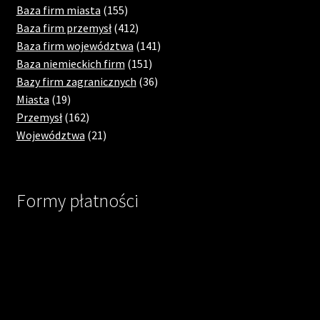
products
155
Baza firm miasta
155
products
412
Baza firm przemysł
412
products
141
Baza firm województwa
141
151
products
Baza niemieckich firm
151
products
36
Bazy firm zagranicznych
36
19
products
Miasta
19
products
162
Przemysł
162
products
21
Województwa
21
products
Formy płatności