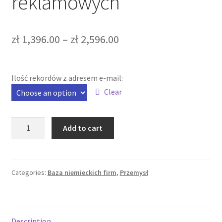
reklamowych
zł
1,396.00
–
zł
2,596.00
Ilość rekordów z adresem e-mail:
Clear
Baza
Add to cart
firm
niemieckich
reklamowych
quantity
Categories:
Baza niemieckich firm
,
Przemysł
Description