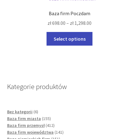
The
options
Baza firm Poczdam
may
zł
698.00
–
zł
1,298.00
be
chosen
This
Select options
on
product
the
has
product
multiple
page
variants.
The
options
Kategorie produktów
may
be
chosen
6
Bez kategorii
6
on
products
155
Baza firm miasta
155
the
products
412
Baza firm przemysł
412
product
products
141
Baza firm województwa
141
page
151
products
Baza niemieckich firm
151