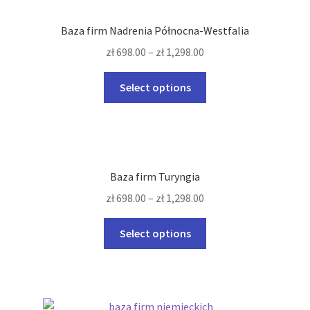
Baza firm Nadrenia Północna-Westfalia
zł
698.00
–
zł
1,298.00
This
Select options
product
has
multiple
variants.
The
Baza firm Turyngia
options
zł
698.00
–
zł
1,298.00
may
be
This
Select options
chosen
product
on
has
the
multiple
product
variants.
page