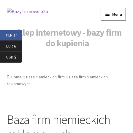
Przejdź
Przejdź
Menu
do
do
nawigacji
treści
Sklep internetowy - bazy firm
PLN zł
do kupienia
EUR €
Strona główna
USD $
Nowe firmy baza
Home
Baza niemieckich firm
Baza firm niemieckich
reklamowych
Baza firm niemieckich