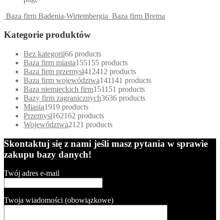
Baza firm Badenia-Wirtembergia
Baza firm Brema
Kategorie produktów
Bez kategorii
6
6 products
Baza firm miasta
155
155 products
Baza firm przemysł
412
412 products
Baza firm województwa
141
141 products
Baza niemieckich firm
151
151 products
Bazy firm zagranicznych
36
36 products
Miasta
19
19 products
Przemysł
162
162 products
Województwa
21
21 products
Skontaktuj się z nami jeśli masz pytania w sprawie
zakupu bazy danych!
Twój adres e-mail
Twoja wiadomości (obowiązkowe)