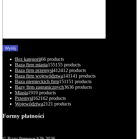
Bez kategorii
6
6 products
Baza firm miasta
155
155 products
Baza firm przemysł
412
412 products
Baza firm województwa
141
141 products
Baza niemieckich firm
151
151 products
Bazy firm zagranicznych
36
36 products
Miasta
19
19 products
Przemysł
162
162 products
Województwa
21
21 products
Formy płatności
© Bazy firmowe b2b 2026