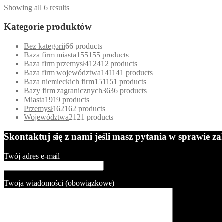
Showing all 6 results
Kategorie produktów
Bez kategorii
6
6 products
Baza firm miasta
155
155 products
Baza firm przemysł
412
412 products
Baza firm województwa
141
141 products
Baza niemieckich firm
151
151 products
Bazy firm zagranicznych
36
36 products
Miasta
19
19 products
Przemysł
162
162 products
Województwa
21
21 products
Skontaktuj się z nami jeśli masz pytania w sprawie 
Twój adres e-mail
Twoja wiadomości (obowiązkowe)