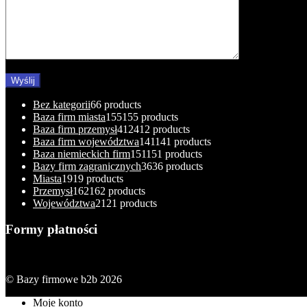
Bez kategorii
6
6 products
Baza firm miasta
155
155 products
Baza firm przemysł
412
412 products
Baza firm województwa
141
141 products
Baza niemieckich firm
151
151 products
Bazy firm zagranicznych
36
36 products
Miasta
19
19 products
Przemysł
162
162 products
Województwa
21
21 products
Formy płatności
© Bazy firmowe b2b 2026
Moje konto