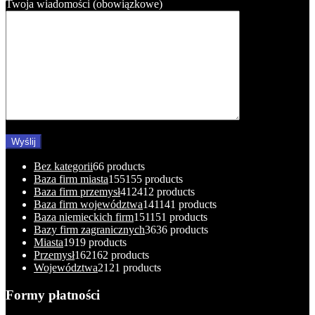
Twoja wiadomości (obowiązkowe)
Bez kategorii
6
6 products
Baza firm miasta
155
155 products
Baza firm przemysł
412
412 products
Baza firm województwa
141
141 products
Baza niemieckich firm
151
151 products
Bazy firm zagranicznych
36
36 products
Miasta
19
19 products
Przemysł
162
162 products
Województwa
21
21 products
Formy płatności