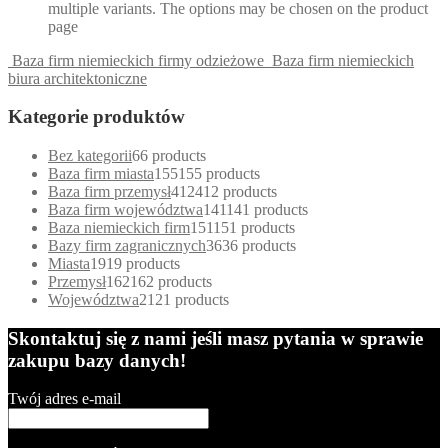
multiple variants. The options may be chosen on the product
page
Baza firm niemieckich firmy odzieżowe
Baza firm niemieckich
biura architektoniczne
Kategorie produktów
Bez kategorii
6
6 products
Baza firm miasta
155
155 products
Baza firm przemysł
412
412 products
Baza firm województwa
141
141 products
Baza niemieckich firm
151
151 products
Bazy firm zagranicznych
36
36 products
Miasta
19
19 products
Przemysł
162
162 products
Województwa
21
21 products
Skontaktuj się z nami jeśli masz pytania w sprawie
zakupu bazy danych!
Twój adres e-mail