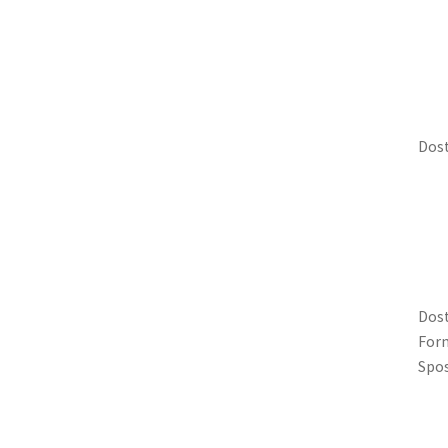
Dost
Dost
Form
Spos