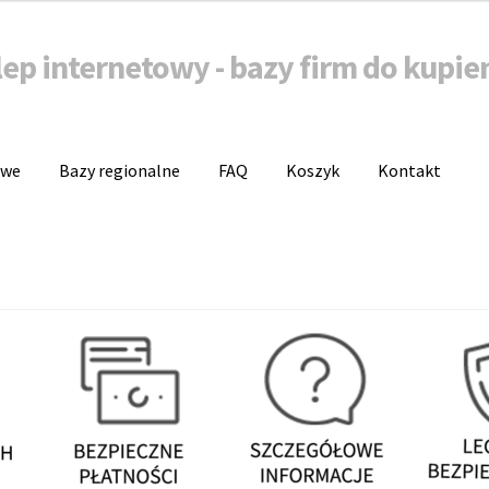
lep internetowy - bazy firm do kupie
owe
Bazy regionalne
FAQ
Koszyk
Kontakt