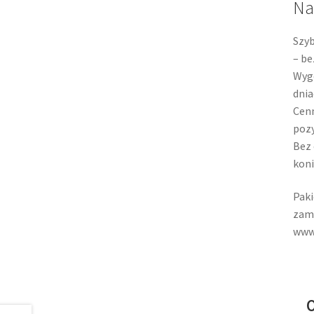
Na
Szyb
– be
Wygo
dnia
Cenn
pozy
Bez 
koni
Paki
zamó
www 
O