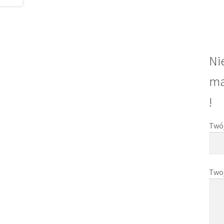
Ni
ma
!
Twój
Two