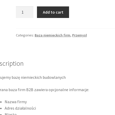
Baza
Add to cart
firm
niemieckich
budowlanych
quantity
Categories:
Baza niemieckich firm
,
Przemysł
scription
ujemy bazę niemieckich budowlanych
ana baza firm B2B zawiera opcjonalne informacje:
Nazwa firmy
Adres działalności
Miasto