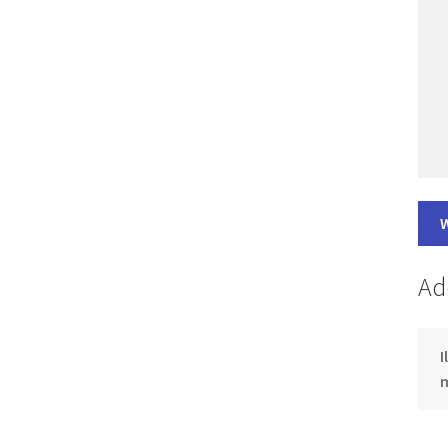
Ad
I
m