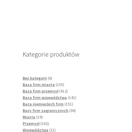
Kategorie produktów
6
Bez kategorii
6
products
155
Baza firm miasta
155
products
412
Baza firm przemysł
412
products
141
Baza firm województwa
141
151
products
Baza niemieckich firm
151
products
36
Bazy firm zagranicznych
36
19
products
Miasta
19
products
162
Przemysł
162
products
21
Województwa
21