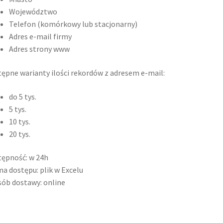
Województwo
Telefon (komórkowy lub stacjonarny)
Adres e-mail firmy
Adres strony www
ępne warianty ilości rekordów z adresem e-mail:
do 5 tys.
5 tys.
10 tys.
20 tys.
ępność: w 24h
a dostępu: plik w Excelu
ób dostawy: online