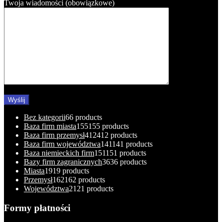
Twoja wiadomości (obowiązkowe)
Bez kategorii
6
6 products
Baza firm miasta
155
155 products
Baza firm przemysł
412
412 products
Baza firm województwa
141
141 products
Baza niemieckich firm
151
151 products
Bazy firm zagranicznych
36
36 products
Miasta
19
19 products
Przemysł
162
162 products
Województwa
21
21 products
Formy płatności