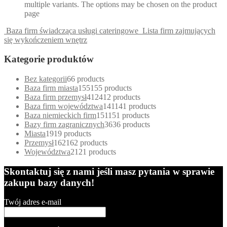
multiple variants. The options may be chosen on the product
page
Baza firm świadcząca usługi cateringowe
Lista firm zajmujących
się wykończeniem wnętrz
Kategorie produktów
Bez kategorii
6
6 products
Baza firm miasta
155
155 products
Baza firm przemysł
412
412 products
Baza firm województwa
141
141 products
Baza niemieckich firm
151
151 products
Bazy firm zagranicznych
36
36 products
Miasta
19
19 products
Przemysł
162
162 products
Województwa
21
21 products
Skontaktuj się z nami jeśli masz pytania w sprawie
zakupu bazy danych!
Twój adres e-mail