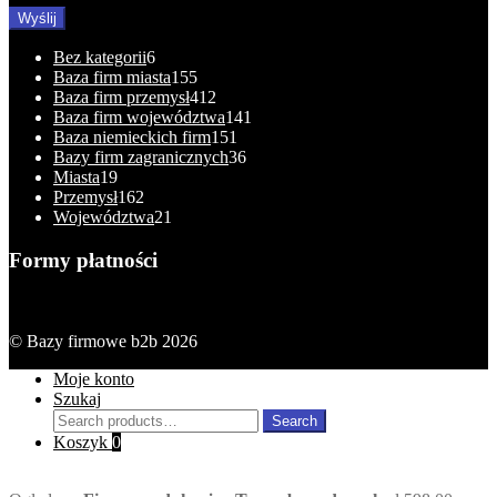
6
Bez kategorii
6
products
155
Baza firm miasta
155
products
412
Baza firm przemysł
412
products
141
Baza firm województwa
141
151
products
Baza niemieckich firm
151
products
36
Bazy firm zagranicznych
36
19
products
Miasta
19
products
162
Przemysł
162
products
21
Województwa
21
products
Formy płatności
© Bazy firmowe b2b 2026
Moje konto
Szukaj
Search
Search
for:
Koszyk
0