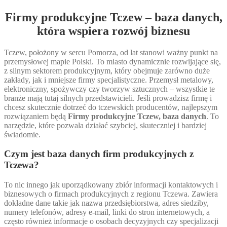
Firmy produkcyjne Tczew – baza danych,
która wspiera rozwój biznesu
Tczew, położony w sercu Pomorza, od lat stanowi ważny punkt na
przemysłowej mapie Polski. To miasto dynamicznie rozwijające się,
z silnym sektorem produkcyjnym, który obejmuje zarówno duże
zakłady, jak i mniejsze firmy specjalistyczne. Przemysł metalowy,
elektroniczny, spożywczy czy tworzyw sztucznych – wszystkie te
branże mają tutaj silnych przedstawicieli. Jeśli prowadzisz firmę i
chcesz skutecznie dotrzeć do tczewskich producentów, najlepszym
rozwiązaniem będą
Firmy produkcyjne Tczew, baza danych
. To
narzędzie, które pozwala działać szybciej, skuteczniej i bardziej
świadomie.
Czym jest baza danych firm produkcyjnych z
Tczewa?
To nic innego jak uporządkowany zbiór informacji kontaktowych i
biznesowych o firmach produkcyjnych z regionu Tczewa. Zawiera
dokładne dane takie jak nazwa przedsiębiorstwa, adres siedziby,
numery telefonów, adresy e-mail, linki do stron internetowych, a
często również informacje o osobach decyzyjnych czy specjalizacji