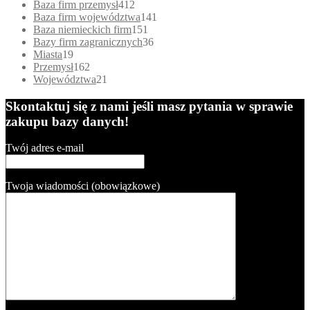
chosen
products
412
Baza firm przemysł
412
on
products
141
Baza firm województwa
141
the
151
products
Baza niemieckich firm
151
product
products
36
Bazy firm zagranicznych
36
page
19
products
Miasta
19
products
162
Przemysł
162
products
21
Województwa
21
products
Skontaktuj się z nami jeśli masz pytania w sprawie
zakupu bazy danych!
Twój adres e-mail
Twoja wiadomości (obowiązkowe)