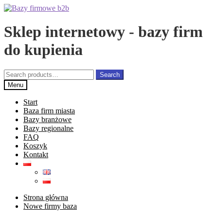
Przejdź
Przejdź
do
do
nawigacji
treści
Sklep internetowy - bazy firm
do kupienia
Search
Search
for:
Menu
Start
Baza firm miasta
Bazy branżowe
Bazy regionalne
FAQ
Koszyk
Kontakt
Strona główna
Nowe firmy baza