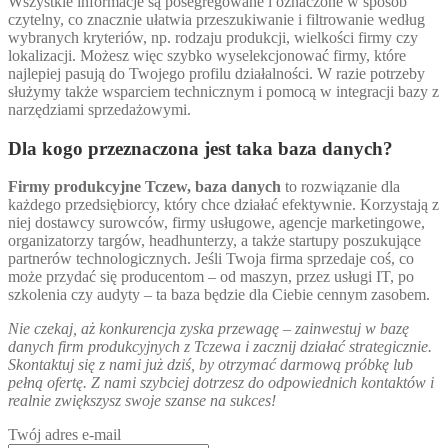
Wszystkie informacje są posegregowane i oznaczone w sposób
czytelny, co znacznie ułatwia przeszukiwanie i filtrowanie według
wybranych kryteriów, np. rodzaju produkcji, wielkości firmy czy
lokalizacji. Możesz więc szybko wyselekcjonować firmy, które
najlepiej pasują do Twojego profilu działalności. W razie potrzeby
służymy także wsparciem technicznym i pomocą w integracji bazy z
narzędziami sprzedażowymi.
Dla kogo przeznaczona jest taka baza danych?
Firmy produkcyjne Tczew, baza danych
to rozwiązanie dla
każdego przedsiębiorcy, który chce działać efektywnie. Korzystają z
niej dostawcy surowców, firmy usługowe, agencje marketingowe,
organizatorzy targów, headhunterzy, a także startupy poszukujące
partnerów technologicznych. Jeśli Twoja firma sprzedaje coś, co
może przydać się producentom – od maszyn, przez usługi IT, po
szkolenia czy audyty – ta baza będzie dla Ciebie cennym zasobem.
Nie czekaj, aż konkurencja zyska przewagę – zainwestuj w bazę
danych firm produkcyjnych z Tczewa i zacznij działać strategicznie.
Skontaktuj się z nami już dziś, by otrzymać darmową próbkę lub
pełną ofertę. Z nami szybciej dotrzesz do odpowiednich kontaktów i
realnie zwiększysz swoje szanse na sukces!
Twój adres e-mail