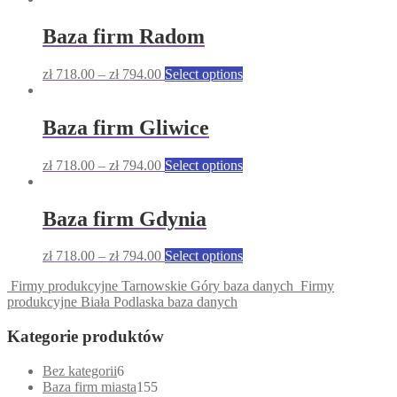
Baza firm Radom
This
zł
718.00
–
zł
794.00
Select options
product
has
multiple
Baza firm Gliwice
variants.
The
This
zł
718.00
–
zł
794.00
Select options
options
product
may
has
be
multiple
Baza firm Gdynia
chosen
variants.
on
The
the
This
zł
718.00
–
zł
794.00
Select options
options
product
product
may
page
Firmy produkcyjne Tarnowskie Góry baza danych
Firmy
has
be
produkcyjne Biała Podlaska baza danych
multiple
chosen
variants.
on
Kategorie produktów
The
the
options
product
may
6
Bez kategorii
6
page
be
products
155
Baza firm miasta
155