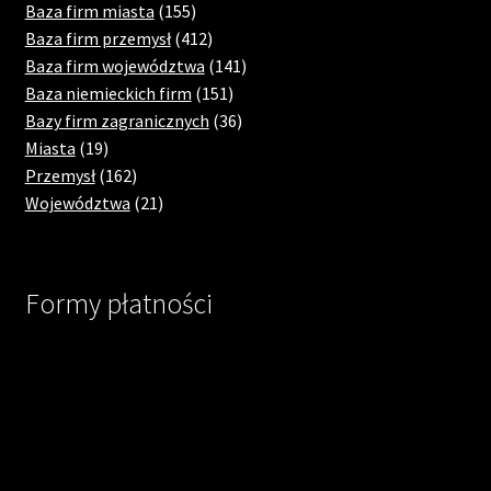
products
155
Baza firm miasta
155
products
412
Baza firm przemysł
412
products
141
Baza firm województwa
141
151
products
Baza niemieckich firm
151
products
36
Bazy firm zagranicznych
36
19
products
Miasta
19
products
162
Przemysł
162
products
21
Województwa
21
products
Formy płatności