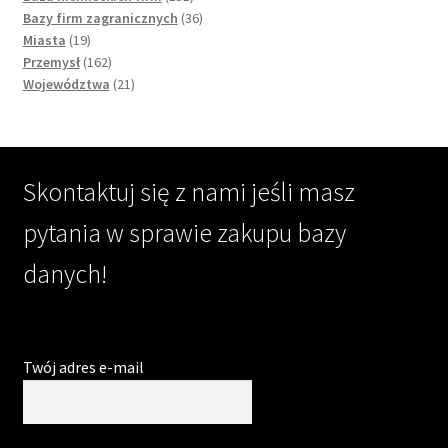
products
36
Bazy firm zagranicznych
36
19
products
Miasta
19
products
162
Przemysł
162
products
21
Województwa
21
products
Skontaktuj się z nami jeśli masz
pytania w sprawie zakupu bazy
danych!
Twój adres e-mail