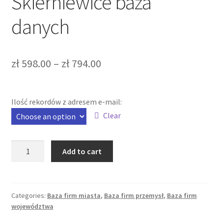
Skierniewice baza
danych
zł
598.00
–
zł
794.00
Ilość rekordów z adresem e-mail:
Clear
Firmy
Add to cart
produkcyjne
Skierniewice
baza
danych
Categories:
Baza firm miasta
,
Baza firm przemysł
,
Baza firm
województwa
quantity