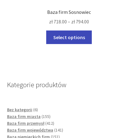
page
The
Baza firm Sosnowiec
options
zł
718.00
–
zł
794.00
may
be
This
Select options
chosen
product
on
has
the
multiple
product
variants.
page
The
options
Kategorie produktów
may
be
chosen
6
Bez kategorii
6
on
products
155
Baza firm miasta
155
the
products
412
Baza firm przemysł
412
product
products
141
Baza firm województwa
141
page
151
products
Baza niemieckich firm
151