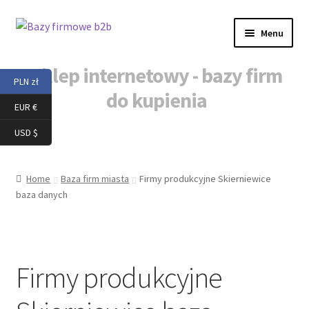
Przejdź
Przejdź
Menu
do
do
nawigacji
treści
Sklep internetowy - bazy firm
PLN zł
do kupienia
EUR €
Strona główna
USD $
Nowe firmy baza
Home
Baza firm miasta
Firmy produkcyjne Skierniewice
baza danych
Firmy produkcyjne