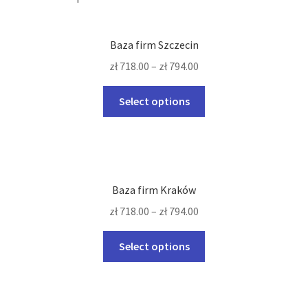
Baza firm Szczecin
zł
718.00
–
zł
794.00
This
Select options
product
has
multiple
variants.
The
Baza firm Kraków
options
zł
718.00
–
zł
794.00
may
be
This
Select options
chosen
product
on
has
the
multiple
product
variants.