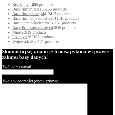
Bez kategorii
6
6 products
Baza firm miasta
155
155 products
Baza firm przemysł
412
412 products
Baza firm województwa
141
141 products
Baza niemieckich firm
151
151 products
Bazy firm zagranicznych
36
36 products
Miasta
19
19 products
Przemysł
162
162 products
Województwa
21
21 products
Skontaktuj się z nami jeśli masz pytania w sprawie
zakupu bazy danych!
Twój adres e-mail
Twoja wiadomości (obowiązkowe)