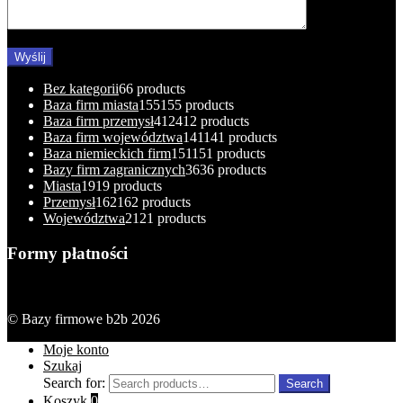
Bez kategorii
6
6 products
Baza firm miasta
155
155 products
Baza firm przemysł
412
412 products
Baza firm województwa
141
141 products
Baza niemieckich firm
151
151 products
Bazy firm zagranicznych
36
36 products
Miasta
19
19 products
Przemysł
162
162 products
Województwa
21
21 products
Formy płatności
© Bazy firmowe b2b 2026
Moje konto
Szukaj
Search for:
Search
Koszyk
0