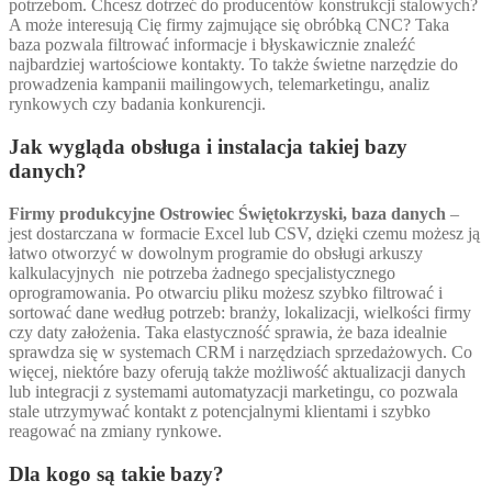
potrzebom. Chcesz dotrzeć do producentów konstrukcji stalowych?
A może interesują Cię firmy zajmujące się obróbką CNC? Taka
baza pozwala filtrować informacje i błyskawicznie znaleźć
najbardziej wartościowe kontakty. To także świetne narzędzie do
prowadzenia kampanii mailingowych, telemarketingu, analiz
rynkowych czy badania konkurencji.
Jak wygląda obsługa i instalacja takiej bazy
danych?
Firmy produkcyjne Ostrowiec Świętokrzyski, baza danych
–
jest dostarczana w formacie Excel lub CSV, dzięki czemu możesz ją
łatwo otworzyć w dowolnym programie do obsługi arkuszy
kalkulacyjnych nie potrzeba żadnego specjalistycznego
oprogramowania. Po otwarciu pliku możesz szybko filtrować i
sortować dane według potrzeb: branży, lokalizacji, wielkości firmy
czy daty założenia. Taka elastyczność sprawia, że baza idealnie
sprawdza się w systemach CRM i narzędziach sprzedażowych. Co
więcej, niektóre bazy oferują także możliwość aktualizacji danych
lub integracji z systemami automatyzacji marketingu, co pozwala
stale utrzymywać kontakt z potencjalnymi klientami i szybko
reagować na zmiany rynkowe.
Dla kogo są takie bazy?