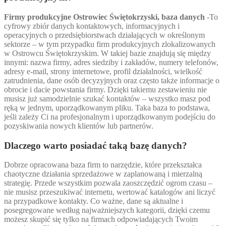
Firmy produkcyjne Ostrowiec Świętokrzyski, baza danych
-To
cyfrowy zbiór danych kontaktowych, informacyjnych i
operacyjnych o przedsiębiorstwach działających w określonym
sektorze – w tym przypadku firm produkcyjnych zlokalizowanych
w Ostrowcu Świętokrzyskim. W takiej bazie znajdują się między
innymi: nazwa firmy, adres siedziby i zakładów, numery telefonów,
adresy e-mail, strony internetowe, profil działalności, wielkość
zatrudnienia, dane osób decyzyjnych oraz często także informacje o
obrocie i dacie powstania firmy. Dzięki takiemu zestawieniu nie
musisz już samodzielnie szukać kontaktów – wszystko masz pod
ręką w jednym, uporządkowanym pliku. Taka baza to podstawa,
jeśli zależy Ci na profesjonalnym i uporządkowanym podejściu do
pozyskiwania nowych klientów lub partnerów.
Dlaczego warto posiadać taką bazę danych?
Dobrze opracowana baza firm to narzędzie, które przekształca
chaotyczne działania sprzedażowe w zaplanowaną i mierzalną
strategię. Przede wszystkim pozwala zaoszczędzić ogrom czasu –
nie musisz przeszukiwać internetu, wertować katalogów ani liczyć
na przypadkowe kontakty. Co ważne, dane są aktualne i
posegregowane według najważniejszych kategorii, dzięki czemu
możesz skupić się tylko na firmach odpowiadających Twoim