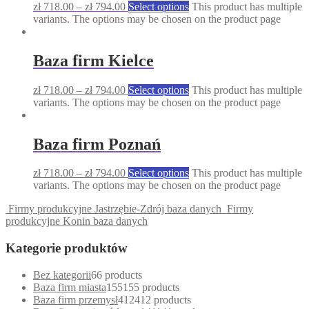
zł
718.00
–
zł
794.00
Select options
This product has multiple
variants. The options may be chosen on the product page
Baza firm Kielce
zł
718.00
–
zł
794.00
Select options
This product has multiple
variants. The options may be chosen on the product page
Baza firm Poznań
zł
718.00
–
zł
794.00
Select options
This product has multiple
variants. The options may be chosen on the product page
Firmy produkcyjne Jastrzębie-Zdrój baza danych
Firmy
produkcyjne Konin baza danych
Kategorie produktów
Bez kategorii
6
6 products
Baza firm miasta
155
155 products
Baza firm przemysł
412
412 products