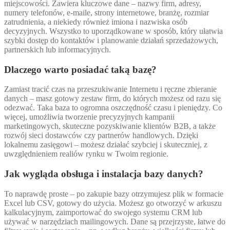
miejscowości. Zawiera kluczowe dane – nazwy firm, adresy,
numery telefonów, e-maile, strony internetowe, branżę, rozmiar
zatrudnienia, a niekiedy również imiona i nazwiska osób
decyzyjnych. Wszystko to uporządkowane w sposób, który ułatwia
szybki dostęp do kontaktów i planowanie działań sprzedażowych,
partnerskich lub informacyjnych.
Dlaczego warto posiadać taką bazę?
Zamiast tracić czas na przeszukiwanie Internetu i ręczne zbieranie
danych – masz gotowy zestaw firm, do których możesz od razu się
odezwać. Taka baza to ogromna oszczędność czasu i pieniędzy. Co
więcej, umożliwia tworzenie precyzyjnych kampanii
marketingowych, skuteczne pozyskiwanie klientów B2B, a także
rozwój sieci dostawców czy partnerów handlowych. Dzięki
lokalnemu zasięgowi – możesz działać szybciej i skuteczniej, z
uwzględnieniem realiów rynku w Twoim regionie.
Jak wygląda obsługa i instalacja bazy danych?
To naprawdę proste – po zakupie bazy otrzymujesz plik w formacie
Excel lub CSV, gotowy do użycia. Możesz go otworzyć w arkuszu
kalkulacyjnym, zaimportować do swojego systemu CRM lub
używać w narzędziach mailingowych. Dane są przejrzyste, łatwe do