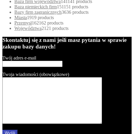
Baza firm województwa
141
141 products
Baza niemieckich firm
151
151 products
Bazy firm zagranicznych
36
36 products
Miasta
19
19 products
Przemysł
162
162 products
Województwa
21
21 products
Skontaktuj się z nami jeśli masz pytania w sprawie
zakupu bazy danych!
Twój adres e-mail
Twoja wiadomości (obowiązkowe)