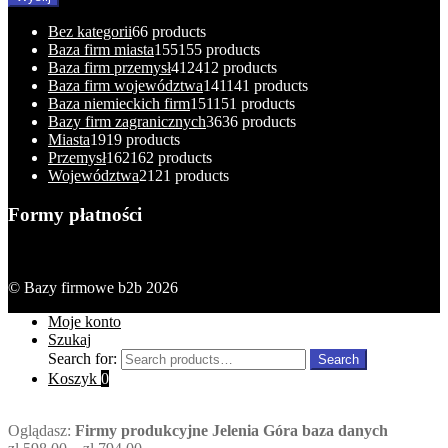
Bez kategorii
6
6 products
Baza firm miasta
155
155 products
Baza firm przemysł
412
412 products
Baza firm województwa
141
141 products
Baza niemieckich firm
151
151 products
Bazy firm zagranicznych
36
36 products
Miasta
19
19 products
Przemysł
162
162 products
Województwa
21
21 products
Formy płatności
© Bazy firmowe b2b 2026
Moje konto
Szukaj
Search for:
Search
Koszyk
0
Oglądasz:
Firmy produkcyjne Jelenia Góra baza danych