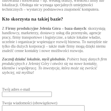
filtrowania i sortowania – np. według branży, wielkości firmy lub
lokalizacji. Obsługa nie wymaga specjalnych umiejętności
technicznych – wystarczy podstawowa znajomość komputera.
Kto skorzysta na takiej bazie?
Z
Firmy produkcyjne Jelenia Góra – baza danych
: skorzystają
handlowcy, marketerzy, dostawcy usług dla przemysłu, agencje
pracy, firmy transportowe i logistyczne, a także lokalne władze,
uczelnie i organizacje wspierające rozwój biznesu. To narzędzie nie
tylko dla dużych korporacji – także małe firmy mogą dzięki niemu
znaleźć cenne kontakty i nowe możliwości rozwoju.
Zacznij działać lokalnie, myśl globalnie.
Pobierz bazę danych firm
produkcyjnych z Jeleniej Góry i otwórz się na nowe kontakty,
klientów i współpracę. To inwestycja, która może się zwrócić
szybciej, niż myślisz!
Twój adres e-mail
Twoja wiadomości (obowiązkowe)