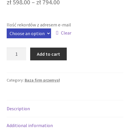
zł
598.00
–
zł
794.00
Ilość rekordów z adresem e-mail
Clear
Bazy
Add to cart
danych
firm
PR
quantity
Category:
Baza firm przemysł
Description
Additional information