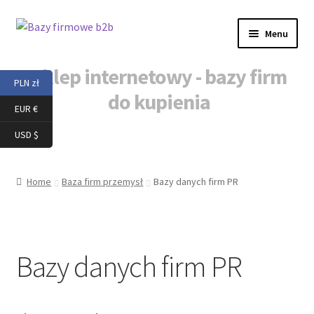
Przejdź
Przejdź
Menu
do
do
nawigacji
treści
Sklep internetowy - bazy firm
PLN zł
do kupienia
EUR €
Strona główna
USD $
Nowe firmy baza
Home
Baza firm przemysł
Bazy danych firm PR
Bazy danych firm PR