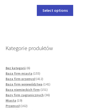
be
This
Select options
chosen
product
on
has
the
multiple
product
variants.
page
The
options
Kategorie produktów
may
be
chosen
6
Bez kategorii
6
on
products
155
Baza firm miasta
155
the
products
412
Baza firm przemysł
412
product
products
141
Baza firm województwa
141
page
151
products
Baza niemieckich firm
151
products
36
Bazy firm zagranicznych
36
19
products
Miasta
19
products
162
Przemysł
162