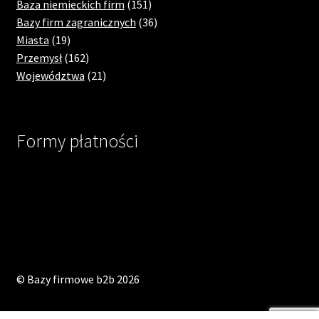
151
products
Baza niemieckich firm
151
products
36
Bazy firm zagranicznych
36
19
products
Miasta
19
products
162
Przemysł
162
products
21
Województwa
21
products
Formy płatności
© Bazy firmowe b2b 2026