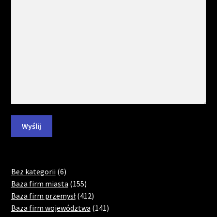
6
Bez kategorii
6
products
155
Baza firm miasta
155
products
412
Baza firm przemysł
412
products
141
Baza firm województwa
141