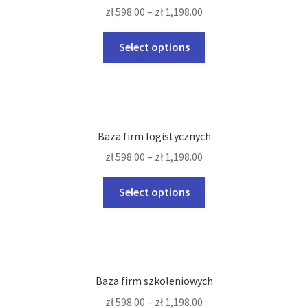
zł
598.00
–
zł
1,198.00
This
Select options
product
has
multiple
variants.
The
Baza firm logistycznych
options
zł
598.00
–
zł
1,198.00
may
be
This
Select options
chosen
product
on
has
the
multiple
product
variants.
page
The
Baza firm szkoleniowych
options
zł
598.00
–
zł
1,198.00
may