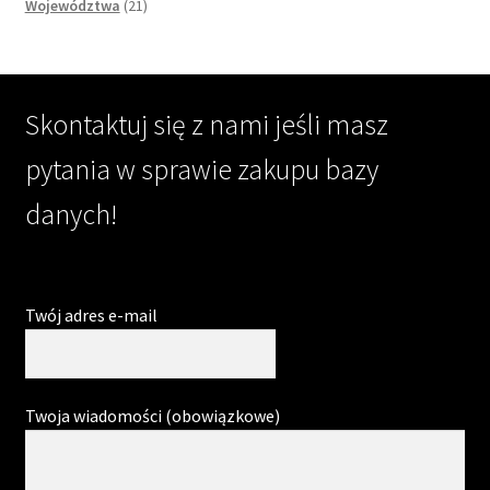
products
21
Województwa
21
products
Skontaktuj się z nami jeśli masz
pytania w sprawie zakupu bazy
danych!
Twój adres e-mail
Twoja wiadomości (obowiązkowe)