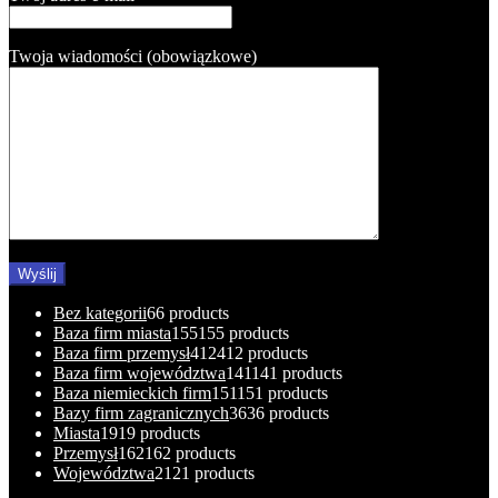
Twoja wiadomości (obowiązkowe)
Bez kategorii
6
6 products
Baza firm miasta
155
155 products
Baza firm przemysł
412
412 products
Baza firm województwa
141
141 products
Baza niemieckich firm
151
151 products
Bazy firm zagranicznych
36
36 products
Miasta
19
19 products
Przemysł
162
162 products
Województwa
21
21 products