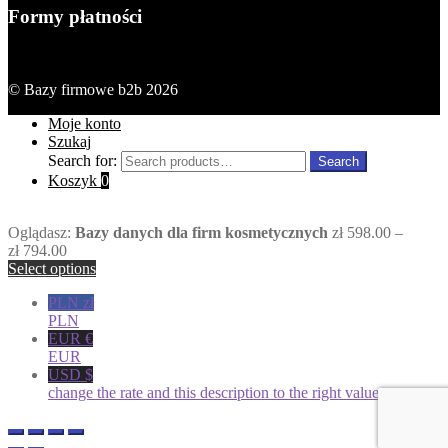
Formy płatności
© Bazy firmowe b2b 2026
Moje konto
Szukaj
Search for:
Search
Koszyk
0
Oglądasz:
Bazy danych dla firm kosmetycznych
zł
598.00
–
zł
794.00
Select options
PLN zł
PLN
EUR €
EUR
USD $
change the rate and this description to the right values