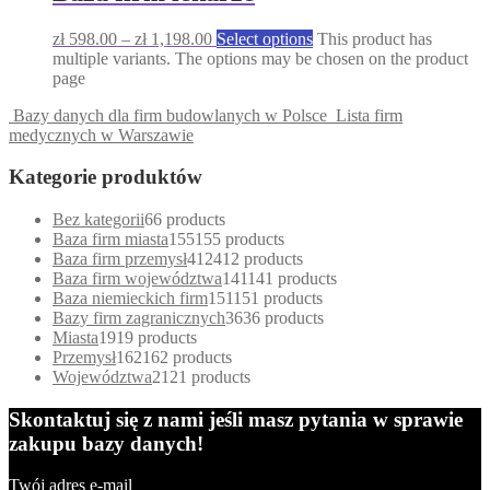
zł
598.00
–
zł
1,198.00
Select options
This product has
multiple variants. The options may be chosen on the product
page
Bazy danych dla firm budowlanych w Polsce
Lista firm
medycznych w Warszawie
Kategorie produktów
Bez kategorii
6
6 products
Baza firm miasta
155
155 products
Baza firm przemysł
412
412 products
Baza firm województwa
141
141 products
Baza niemieckich firm
151
151 products
Bazy firm zagranicznych
36
36 products
Miasta
19
19 products
Przemysł
162
162 products
Województwa
21
21 products
Skontaktuj się z nami jeśli masz pytania w sprawie
zakupu bazy danych!
Twój adres e-mail