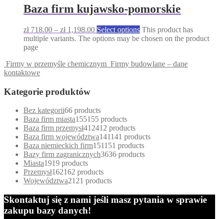
Baza firm kujawsko-pomorskie
zł
718.00
–
zł
1,198.00
Select options
This product has
multiple variants. The options may be chosen on the product
page
Firmy w przemyśle chemicznym
Firmy budowlane – dane
kontaktowe
Kategorie produktów
Bez kategorii
6
6 products
Baza firm miasta
155
155 products
Baza firm przemysł
412
412 products
Baza firm województwa
141
141 products
Baza niemieckich firm
151
151 products
Bazy firm zagranicznych
36
36 products
Miasta
19
19 products
Przemysł
162
162 products
Województwa
21
21 products
Skontaktuj się z nami jeśli masz pytania w sprawie
zakupu bazy danych!