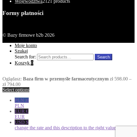
Województwa
21
21 products
Formy płatności
© Bazy firmowe b2b 2026
Moje konto
Szukaj
Search for:
Search
Koszyk
0
Oglądasz:
Baza firm w przemyśle farmaceutycznym
zł
598.00
–
zł
794.00
Select options
PLN zł
PLN
EUR €
EUR
USD $
change the rate and this description to the right values