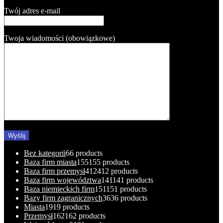
Twój adres e-mail
Twoja wiadomości (obowiązkowe)
Bez kategorii
6
6 products
Baza firm miasta
155
155 products
Baza firm przemysł
412
412 products
Baza firm województwa
141
141 products
Baza niemieckich firm
151
151 products
Bazy firm zagranicznych
36
36 products
Miasta
19
19 products
Przemysł
162
162 products