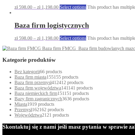
zł
598.00
–
zł
1,198.00
Select options
This product has multipl
Baza firm logistycznych
zł
598.00
–
zł
1,198.00
Select options
This product has multipl
Baza firm FMCG
Baza firm budowlanych maz
Kategorie produktów
Bez kategorii
6
6 products
Baza firm miasta
155
155 products
Baza firm przemysł
412
412 products
Baza firm województwa
141
141 products
Baza niemieckich firm
151
151 products
Bazy firm zagranicznych
36
36 products
Miasta
19
19 products
Przemysł
162
162 products
Województwa
21
21 products
Skontaktuj się z nami jeśli masz pytania w sprawie 