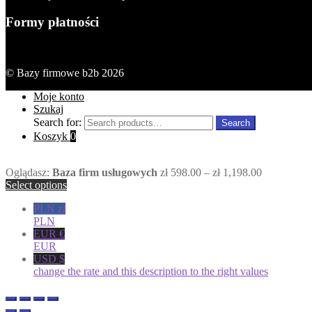
Formy płatności
© Bazy firmowe b2b 2026
Moje konto
Szukaj
Search for:
Search
Koszyk
0
Oglądasz:
Baza firm usługowych
zł
598.00
–
zł
1,198.00
Select options
PLN zł
PLN
EUR €
EUR
USD $
change the rate and this description to the right values