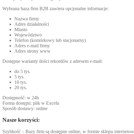
Wybrana baza firm B2B zawiera opcjonalne informacje:
Nazwa firmy
Adres działalności
Miasto
Województwo
Telefon (komórkowy lub stacjonarny)
Adres e-mail firmy
Adres strony www
Dostępne warianty ilości rekordów z adresem e-mail:
do 5 tys.
5 tys.
10 tys.
20 tys.
Dostępność: w 24h
Forma dostępu: plik w Excelu
Sposób dostawy: online
Nasze korzyści:
Szybkość – Bazy firm są dostępne online, w formie sklepu internetow