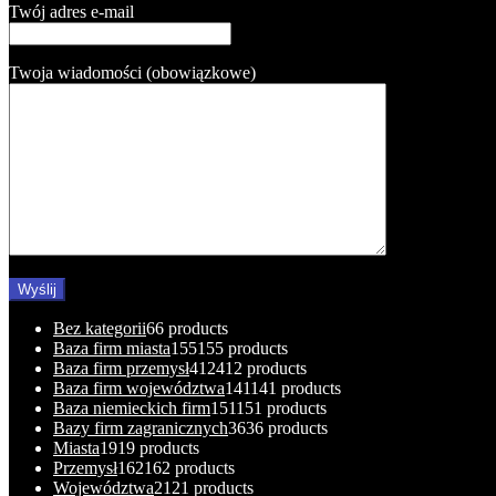
Twój adres e-mail
Twoja wiadomości (obowiązkowe)
Bez kategorii
6
6 products
Baza firm miasta
155
155 products
Baza firm przemysł
412
412 products
Baza firm województwa
141
141 products
Baza niemieckich firm
151
151 products
Bazy firm zagranicznych
36
36 products
Miasta
19
19 products
Przemysł
162
162 products
Województwa
21
21 products