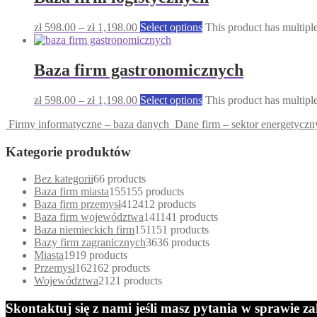
zł
598.00
–
zł
1,198.00
Select options
This product has multipl
Baza firm gastronomicznych
zł
598.00
–
zł
1,198.00
Select options
This product has multipl
Firmy informatyczne – baza danych
Dane firm – sektor energetyczn
Kategorie produktów
Bez kategorii
6
6 products
Baza firm miasta
155
155 products
Baza firm przemysł
412
412 products
Baza firm województwa
141
141 products
Baza niemieckich firm
151
151 products
Bazy firm zagranicznych
36
36 products
Miasta
19
19 products
Przemysł
162
162 products
Województwa
21
21 products
Skontaktuj się z nami jeśli masz pytania w sprawie 