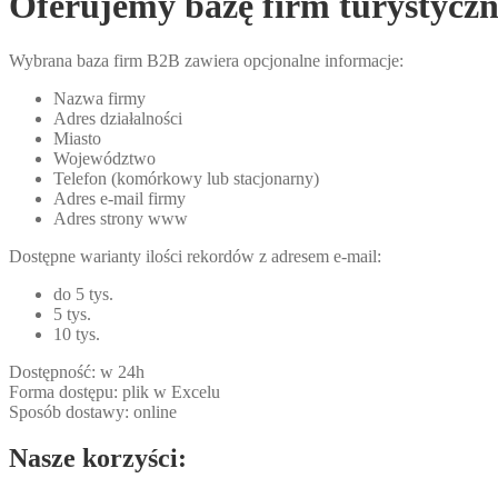
Oferujemy bazę firm turystyczn
Wybrana baza firm B2B zawiera opcjonalne informacje:
Nazwa firmy
Adres działalności
Miasto
Województwo
Telefon (komórkowy lub stacjonarny)
Adres e-mail firmy
Adres strony www
Dostępne warianty ilości rekordów z adresem e-mail:
do 5 tys.
5 tys.
10 tys.
Dostępność: w 24h
Forma dostępu: plik w Excelu
Sposób dostawy: online
Nasze korzyści: