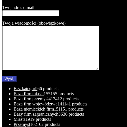
Twój adres e-mail
Twoja wiadomości (obowiązkowe)
Bez kategorii
6
6 products
Baza firm miasta
155
155 products
Baza firm przemysł
412
412 products
Baza firm województwa
141
141 products
Baza niemieckich firm
151
151 products
Bazy firm zagranicznych
36
36 products
Miasta
19
19 products
Przemysł
162
162 products