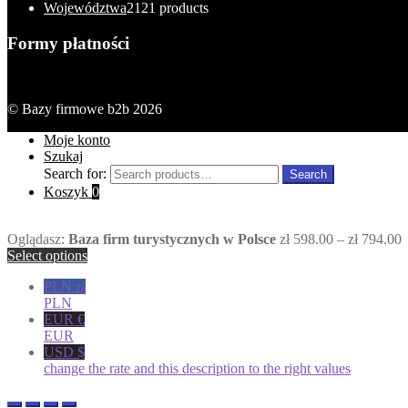
Województwa
21
21 products
Formy płatności
© Bazy firmowe b2b 2026
Moje konto
Szukaj
Search for:
Search
Koszyk
0
Oglądasz:
Baza firm turystycznych w Polsce
zł
598.00
–
zł
794.00
Select options
PLN zł
PLN
EUR €
EUR
USD $
change the rate and this description to the right values