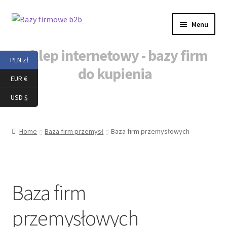
Przejdź
Przejdź
Menu
do
do
nawigacji
treści
Sklep internetowy - bazy firm
PLN zł
do kupienia
EUR €
Strona główna
USD $
Nowe firmy baza
Home
Baza firm przemysł
Baza firm przemysłowych
Baza firm
przemysłowych