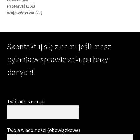
products
162
Przemysł
162
products
21
Województwa
21
products
Skontaktuj się z nami jeśli masz
pytania w sprawie zakupu bazy
danych!
Twój adres e-mail
Twoja wiadomości (obowiązkowe)