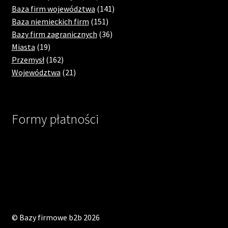
products
141
Baza firm województwa
141
151
products
Baza niemieckich firm
151
products
36
Bazy firm zagranicznych
36
19
products
Miasta
19
products
162
Przemysł
162
products
21
Województwa
21
products
Formy płatności
© Bazy firmowe b2b 2026