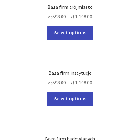
Baza firm trójmiasto
zł
598.00
–
zł
1,198.00
This
Select options
product
has
multiple
variants.
The
Baza firm instytucje
options
zł
598.00
–
zł
1,198.00
may
be
This
Select options
chosen
product
on
has
the
multiple
product
variants.
page
The
Baza firm budowlanych