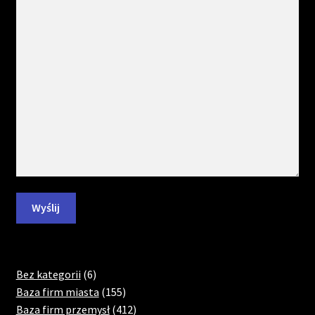
6
Bez kategorii
6
products
155
Baza firm miasta
155
products
412
Baza firm przemysł
412