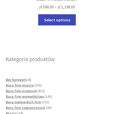
options
zł
598.00
–
zł
1,198.00
may
be
This
Select options
chosen
product
on
has
the
multiple
product
variants.
page
The
options
Kategorie produktów
may
be
chosen
6
Bez kategorii
6
on
products
155
Baza firm miasta
155
the
products
412
Baza firm przemysł
412
product
products
141
Baza firm województwa
141
page
151
products
Baza niemieckich firm
151
products
36
Bazy firm zagranicznych
36
19
products
Miasta
19