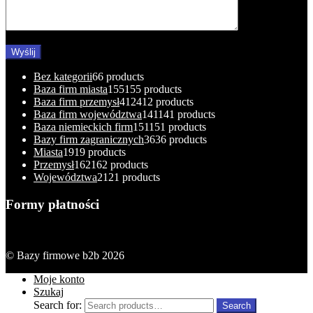
Bez kategorii
6
6 products
Baza firm miasta
155
155 products
Baza firm przemysł
412
412 products
Baza firm województwa
141
141 products
Baza niemieckich firm
151
151 products
Bazy firm zagranicznych
36
36 products
Miasta
19
19 products
Przemysł
162
162 products
Województwa
21
21 products
Formy płatności
© Bazy firmowe b2b 2026
Moje konto
Szukaj
Search for:
Search