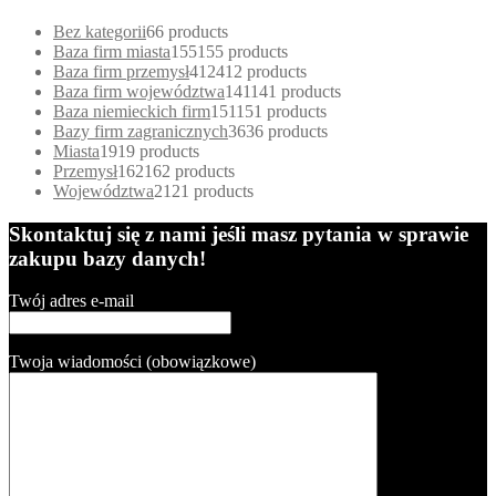
Bez kategorii
6
6 products
Baza firm miasta
155
155 products
Baza firm przemysł
412
412 products
Baza firm województwa
141
141 products
Baza niemieckich firm
151
151 products
Bazy firm zagranicznych
36
36 products
Miasta
19
19 products
Przemysł
162
162 products
Województwa
21
21 products
Skontaktuj się z nami jeśli masz pytania w sprawie
zakupu bazy danych!
Twój adres e-mail
Twoja wiadomości (obowiązkowe)