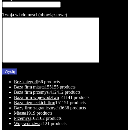
Twoja wiadomości (obowiązkowe)
Bez kategorii
6
6 products
Baza firm miasta
155
155 products
Baza firm przemysł
412
412 products
Baza firm województwa
141
141 products
Baza niemieckich firm
151
151 products
Bazy firm zagranicznych
36
36 products
Miasta
19
19 products
Przemysł
162
162 products
Województwa
21
21 products