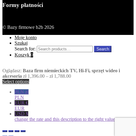
Formy płatności
© Bazy firmowe b2b 2026
Moje konto
Szukaj
Search for:
Search
Koszyk
0
Oglądasz:
Baza firm niemieckich TV, Hi-Fi, sprzęt wideo i
akcesoria
zł
1,396.00
–
zł
1,788.00
Select options
PLN zł
PLN
EUR €
EUR
USD $
change the rate and this description to the right values