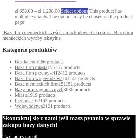
zł
698.00
–
zł
1,298.00
Select options
This product has
multiple variants. The options may be chosen on the product
page
Baza firm niemieckich części samochodowe i akcesoria
Baza firm
niemieckich wyroby tekstylne
Kategorie produktów
Bez kategorii
6
6 products
Baza firm miasta
155
155 products
Baza firm przemysł
412
412 products
Baza firm województwa
141
141 products
Baza niemieckich firm
151
151 products
Bazy firm zagranicznych
36
36 products
Miasta
19
19 products
Przemysł
162
162 products
Województwa
21
21 products
Skontaktuj się z nami jeśli masz pytania w sprawie
zakupu bazy danych!
Twój adres e-mail