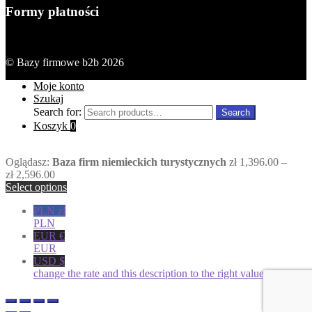
Formy płatności
© Bazy firmowe b2b 2026
Moje konto
Szukaj
Search for:
Search
Koszyk
0
Oglądasz:
Baza firm niemieckich turystycznych
zł
1,396.00
–
zł
2,596.00
Select options
PLN zł
PLN
EUR €
EUR
USD $
change the rate and this description to the right values