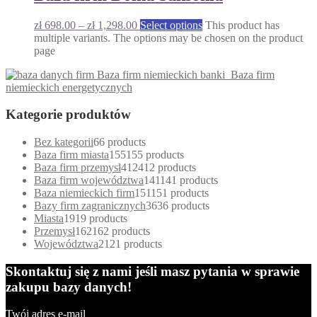
zł
698.00
–
zł
1,298.00
Select options
This product has
multiple variants. The options may be chosen on the product
page
Baza firm niemieckich banki
Baza firm
niemieckich energetycznych
Kategorie produktów
Bez kategorii
6
6 products
Baza firm miasta
155
155 products
Baza firm przemysł
412
412 products
Baza firm województwa
141
141 products
Baza niemieckich firm
151
151 products
Bazy firm zagranicznych
36
36 products
Miasta
19
19 products
Przemysł
162
162 products
Województwa
21
21 products
Skontaktuj się z nami jeśli masz pytania w sprawie
zakupu bazy danych!
Twój adres e-mail