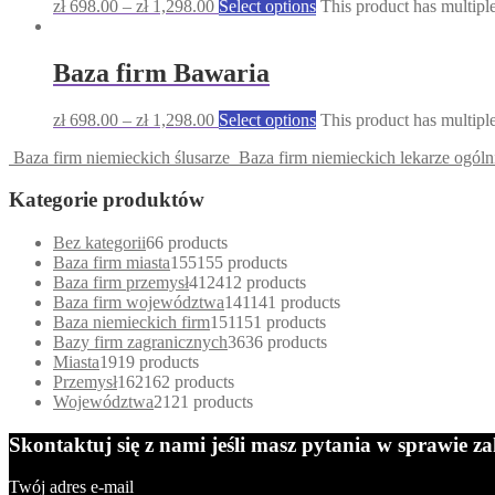
zł
698.00
–
zł
1,298.00
Select options
This product has multipl
Baza firm Bawaria
zł
698.00
–
zł
1,298.00
Select options
This product has multipl
Baza firm niemieckich ślusarze
Baza firm niemieckich lekarze ogólni
Kategorie produktów
Bez kategorii
6
6 products
Baza firm miasta
155
155 products
Baza firm przemysł
412
412 products
Baza firm województwa
141
141 products
Baza niemieckich firm
151
151 products
Bazy firm zagranicznych
36
36 products
Miasta
19
19 products
Przemysł
162
162 products
Województwa
21
21 products
Skontaktuj się z nami jeśli masz pytania w sprawie 
Twój adres e-mail