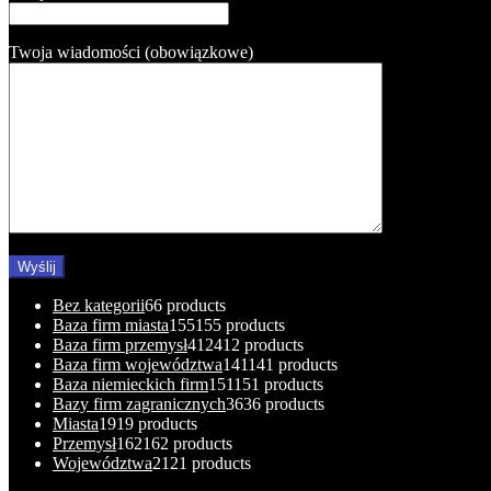
Twoja wiadomości (obowiązkowe)
Bez kategorii
6
6 products
Baza firm miasta
155
155 products
Baza firm przemysł
412
412 products
Baza firm województwa
141
141 products
Baza niemieckich firm
151
151 products
Bazy firm zagranicznych
36
36 products
Miasta
19
19 products
Przemysł
162
162 products
Województwa
21
21 products