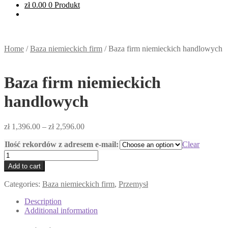
zł
0.00
0 Produkt
Home
/
Baza niemieckich firm
/
Baza firm niemieckich handlowych
Baza firm niemieckich
handlowych
zł
1,396.00
–
zł
2,596.00
Ilość rekordów z adresem e-mail:
Clear
Baza
firm
Add to cart
niemieckich
handlowych
Categories:
Baza niemieckich firm
,
Przemysł
quantity
Description
Additional information