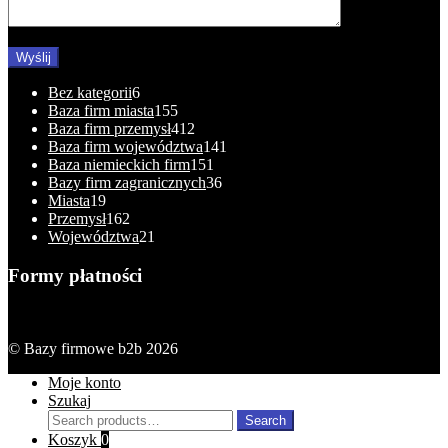
6
Bez kategorii
6
products
155
Baza firm miasta
155
products
412
Baza firm przemysł
412
products
141
Baza firm województwa
141
151
products
Baza niemieckich firm
151
products
36
Bazy firm zagranicznych
36
19
products
Miasta
19
products
162
Przemysł
162
products
21
Województwa
21
products
Formy płatności
© Bazy firmowe b2b 2026
Moje konto
Szukaj
Search
Search
for:
Koszyk
0