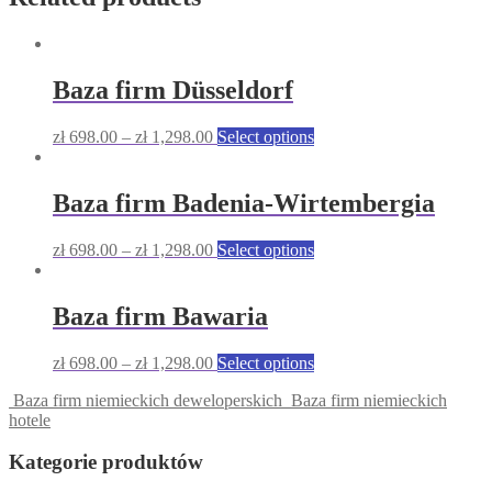
Baza firm Düsseldorf
This
zł
698.00
–
zł
1,298.00
Select options
product
has
multiple
Baza firm Badenia-Wirtembergia
variants.
The
This
zł
698.00
–
zł
1,298.00
Select options
options
product
may
has
be
multiple
Baza firm Bawaria
chosen
variants.
on
The
the
This
zł
698.00
–
zł
1,298.00
Select options
options
product
product
may
page
Baza firm niemieckich deweloperskich
Baza firm niemieckich
has
be
hotele
multiple
chosen
variants.
on
Kategorie produktów
The
the
options
product