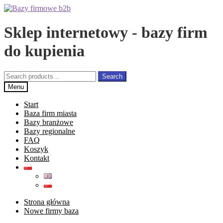
Przejdź
Przejdź
do
do
nawigacji
treści
Sklep internetowy - bazy firm
do kupienia
Search
Search
for:
Menu
Start
Baza firm miasta
Bazy branżowe
Bazy regionalne
FAQ
Koszyk
Kontakt
Strona główna
Nowe firmy baza