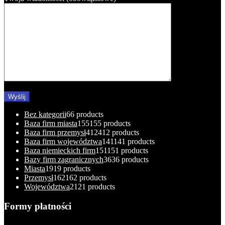
Bez kategorii
6
6 products
Baza firm miasta
155
155 products
Baza firm przemysł
412
412 products
Baza firm województwa
141
141 products
Baza niemieckich firm
151
151 products
Bazy firm zagranicznych
36
36 products
Miasta
19
19 products
Przemysł
162
162 products
Województwa
21
21 products
Formy płatności