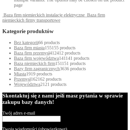
page
Baza firm niemieckich instalacje elektryczne
Baza firm
niemieckich firmy transportowe
Kategorie produktów
Bez kategorii
6
6 products
Baza firm miasta
155
155 products
Baza firm przemysł
412
412 products
Baza firm województwa
141
141 products
Baza niemieckich firm
151
151 products
Bazy firm zagranicznych
36
36 products
Miasta
19
19 products
Przemysł
162
162 products
Województwa
21
21 products
Skontaktuj się z nami jeśli masz pytania w sprawie
zakupu bazy danych!
Twój adres e-mail
Twoja wiadomości (obowiązkowe)