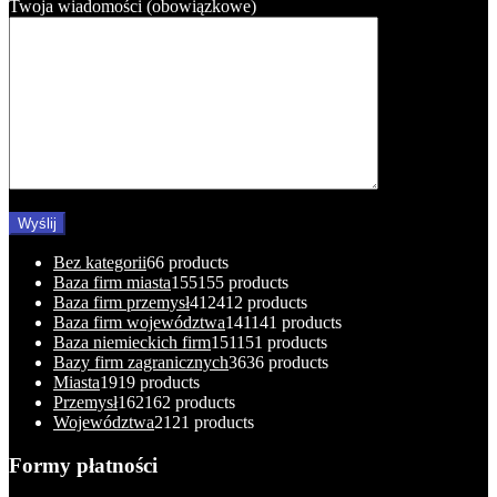
Twoja wiadomości (obowiązkowe)
Bez kategorii
6
6 products
Baza firm miasta
155
155 products
Baza firm przemysł
412
412 products
Baza firm województwa
141
141 products
Baza niemieckich firm
151
151 products
Bazy firm zagranicznych
36
36 products
Miasta
19
19 products
Przemysł
162
162 products
Województwa
21
21 products
Formy płatności