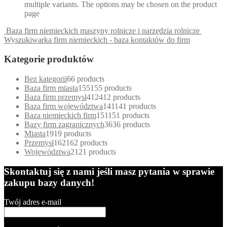
multiple variants. The options may be chosen on the product
page
Baza firm niemieckich maszyny rolnicze i narzędzia rolnicze
Wyszukiwarka firm niemieckich - baza kontaktów do firm
Kategorie produktów
Bez kategorii
6
6 products
Baza firm miasta
155
155 products
Baza firm przemysł
412
412 products
Baza firm województwa
141
141 products
Baza niemieckich firm
151
151 products
Bazy firm zagranicznych
36
36 products
Miasta
19
19 products
Przemysł
162
162 products
Województwa
21
21 products
Skontaktuj się z nami jeśli masz pytania w sprawie
zakupu bazy danych!
Twój adres e-mail