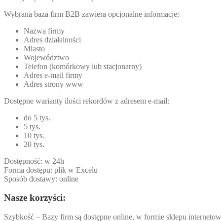
Wybrana baza firm B2B zawiera opcjonalne informacje:
Nazwa firmy
Adres działalności
Miasto
Województwo
Telefon (komórkowy lub stacjonarny)
Adres e-mail firmy
Adres strony www
Dostępne warianty ilości rekordów z adresem e-mail:
do 5 tys.
5 tys.
10 tys.
20 tys.
Dostępność: w 24h
Forma dostępu: plik w Excelu
Sposób dostawy: online
Nasze korzyści:
Szybkość – Bazy firm są dostępne online, w formie sklepu internetow