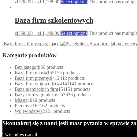
zł
598.00
–
zł
1,198.00
Select options
This product has multipl
Baza firm szkoleniowych
zł
598.00
–
zł
1,198.00
Select options
This product has multipl
Baza firm - firmy sprzątające
Baza firm gabinet weter
Kategorie produktów
Bez kategorii
6
6 products
Baza firm miasta
155
155 products
Baza firm przemysł
412
412 products
Baza firm województwa
141
141 products
Baza niemieckich firm
151
151 products
Bazy firm zagranicznych
36
36 products
Miasta
19
19 products
Przemysł
162
162 products
Województwa
21
21 products
Skontaktuj się z nami jeśli masz pytania w sprawie 
Twój adres e-mail