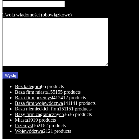
Twoja wiadomości (obowiązkowe)
Bez kategorii
6
6 products
Baza firm miasta
155
155 products
Baza firm przemysł
412
412 products
Baza firm województwa
141
141 products
Baza niemieckich firm
151
151 products
Bazy firm zagranicznych
36
36 products
Miasta
19
19 products
Przemysł
162
162 products
Województwa
21
21 products