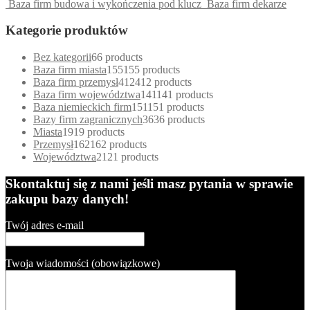
Baza firm budowa i wykończenia pod klucz
Baza firm dekarze
Kategorie produktów
Bez kategorii
6
6 products
Baza firm miasta
155
155 products
Baza firm przemysł
412
412 products
Baza firm województwa
141
141 products
Baza niemieckich firm
151
151 products
Bazy firm zagranicznych
36
36 products
Miasta
19
19 products
Przemysł
162
162 products
Województwa
21
21 products
Skontaktuj się z nami jeśli masz pytania w sprawie
zakupu bazy danych!
Twój adres e-mail
Twoja wiadomości (obowiązkowe)