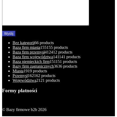
Bez kategorii
6
6 products
Baza firm miasta
155
155 products
Baza firm przemysł
412
412 products
Baza firm województwa
141
141 products
Baza niemieckich firm
151
151 products
Bazy firm zagranicznych
36
36 products
Miasta
19
19 products
Przemysł
162
162 products
Województwa
21
21 products
Formy płatności
© Bazy firmowe b2b 2026