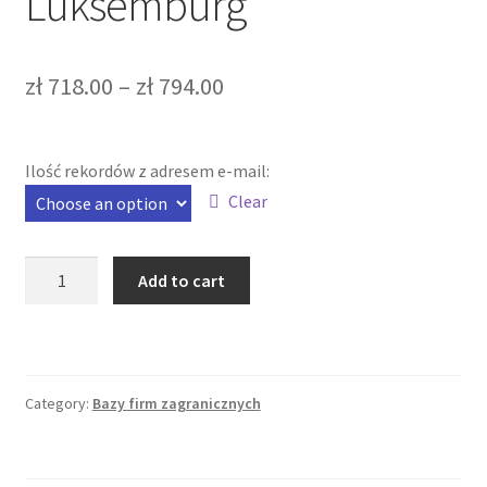
Luksemburg
zł
718.00
–
zł
794.00
Ilość rekordów z adresem e-mail:
Clear
Baza
Add to cart
danych
firm
Luksemburg
quantity
Category:
Bazy firm zagranicznych