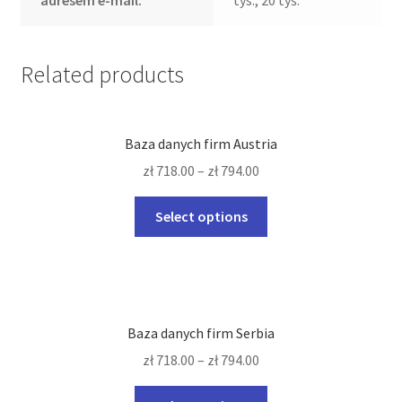
adresem e-mail:
tys., 20 tyś.
Related products
Baza danych firm Austria
zł
718.00
–
zł
794.00
This
Select options
product
has
multiple
variants.
The
Baza danych firm Serbia
options
zł
718.00
–
zł
794.00
may
be
This