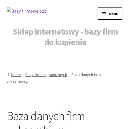
Przejdź
Przejdź
Menu
do
do
nawigacji
treści
Sklep internetowy - bazy firm
do kupienia
Strona główna
Nowe firmy baza
Home
Bazy firm zagranicznych
Baza danych firm
Luksemburg
Baza danych firm