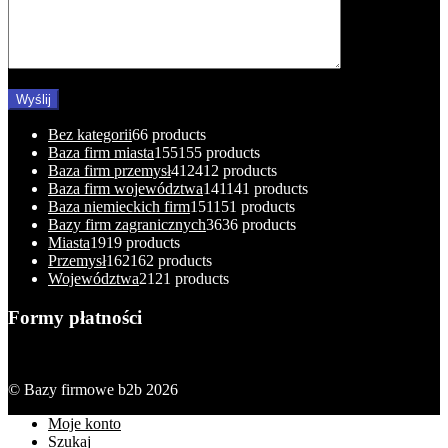
Bez kategorii
6
6 products
Baza firm miasta
155
155 products
Baza firm przemysł
412
412 products
Baza firm województwa
141
141 products
Baza niemieckich firm
151
151 products
Bazy firm zagranicznych
36
36 products
Miasta
19
19 products
Przemysł
162
162 products
Województwa
21
21 products
Formy płatności
© Bazy firmowe b2b 2026
Moje konto
Szukaj