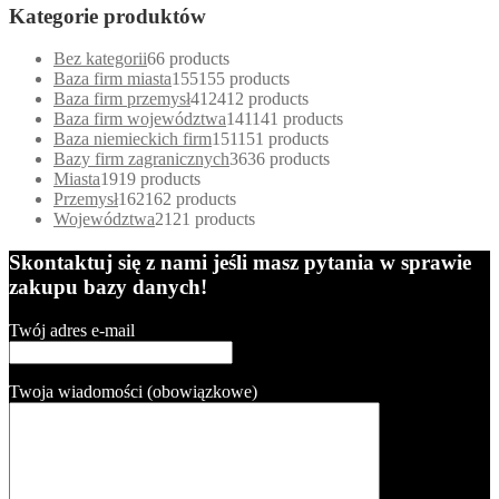
Kategorie produktów
Bez kategorii
6
6 products
Baza firm miasta
155
155 products
Baza firm przemysł
412
412 products
Baza firm województwa
141
141 products
Baza niemieckich firm
151
151 products
Bazy firm zagranicznych
36
36 products
Miasta
19
19 products
Przemysł
162
162 products
Województwa
21
21 products
Skontaktuj się z nami jeśli masz pytania w sprawie
zakupu bazy danych!
Twój adres e-mail
Twoja wiadomości (obowiązkowe)