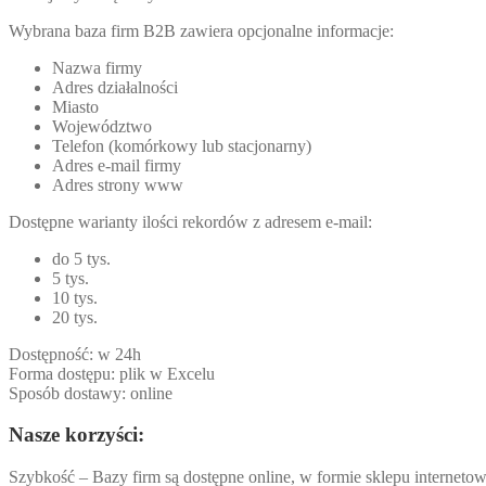
Wybrana baza firm B2B zawiera opcjonalne informacje:
Nazwa firmy
Adres działalności
Miasto
Województwo
Telefon (komórkowy lub stacjonarny)
Adres e-mail firmy
Adres strony www
Dostępne warianty ilości rekordów z adresem e-mail:
do 5 tys.
5 tys.
10 tys.
20 tys.
Dostępność: w 24h
Forma dostępu: plik w Excelu
Sposób dostawy: online
Nasze korzyści:
Szybkość – Bazy firm są dostępne online, w formie sklepu internetow