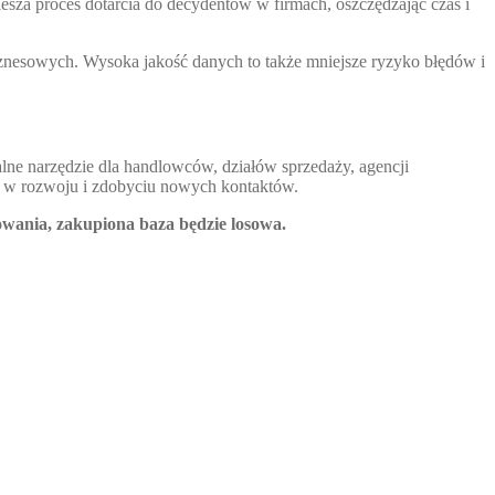
sza proces dotarcia do decydentów w firmach, oszczędzając czas i
iznesowych. Wysoka jakość danych to także mniejsze ryzyko błędów i
alne narzędzie dla handlowców, działów sprzedaży, agencji
óc w rozwoju i zdobyciu nowych kontaktów.
owania, zakupiona baza będzie losowa.