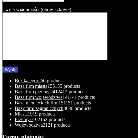
Twoja wiadomości (obowiązkowe)
Bez kategorii
6
6 products
Baza firm miasta
155
155 products
Baza firm przemysł
412
412 products
Baza firm województwa
141
141 products
Baza niemieckich firm
151
151 products
Bazy firm zagranicznych
36
36 products
Miasta
19
19 products
Przemysł
162
162 products
Województwa
21
21 products
Formy płatności