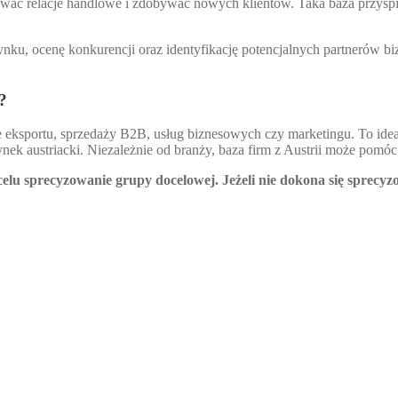
wać relacje handlowe i zdobywać nowych klientów. Taka baza przyspie
ynku, ocenę konkurencji oraz identyfikację potencjalnych partnerów b
?
ze eksportu, sprzedaży B2B, usług biznesowych czy marketingu. To ide
nek austriacki. Niezależnie od branży, baza firm z Austrii może pom
lu sprecyzowanie grupy docelowej. Jeżeli nie dokona się sprecyz