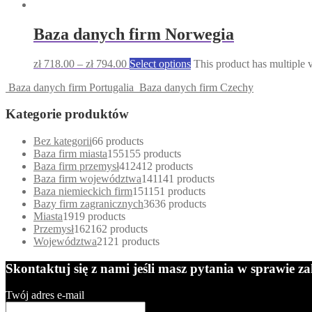
Baza danych firm Norwegia
zł
718.00
–
zł
794.00
Select options
This product has multiple 
Baza danych firm Portugalia
Baza danych firm Czechy
Kategorie produktów
Bez kategorii
6
6 products
Baza firm miasta
155
155 products
Baza firm przemysł
412
412 products
Baza firm województwa
141
141 products
Baza niemieckich firm
151
151 products
Bazy firm zagranicznych
36
36 products
Miasta
19
19 products
Przemysł
162
162 products
Województwa
21
21 products
Skontaktuj się z nami jeśli masz pytania w sprawie 
Twój adres e-mail