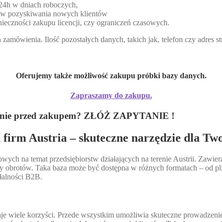
 24h w dniach roboczych,
lów pozyskiwania nowych klientów
ieczności zakupu licencji, czy ograniczeń czasowych.
zamówienia. Ilość pozostałych danych, takich jak, telefon czy adres 
Oferujemy także możliwość zakupu próbki bazy danych.
Zapraszamy do zakupu.
 pytanie przed zakupem? ZŁÓŻ ZAPYTANIE !
firm Austria – skuteczne narzędzie dla Tw
wych na temat przedsiębiorstw działających na terenie Austrii. Zawier
czy obrotów. Taka baza może być dostępna w różnych formatach – od 
ałalności B2B.
daje wiele korzyści. Przede wszystkim umożliwia skuteczne prowadzen